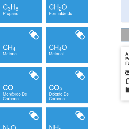
C
H
CH
O
3
8
2
Propano
Formaldeído
CH
CH
O
4
4
Metano
Metanol
A
P
F
CO
CO
2
Monóxido De
Dióxido De
Carbono
Carbono
N
O
NH